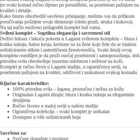
jer svaki komad ručno šijemo po porudžbini, sa posebnom pažnjom na
kvalitet i detalje.
Kako bismo obezbedili savršeno pristajanje, molimo vas da prilikom
poručivanja pošaljete svoje dimenzije (obim grudi, struka i kukova).
Na taj način možemo prilagoditi komplet baš vama.
Svileni komplet – Suptilna elegancija i savremeni stil
Doživi luksuz i lakoću pokreta u Lagami svilenom kompletu – bluza i
kratka suknja, balon kroja, kreirane su za žene koje žele da se istaknu
sofisticiranim stilom i autentičnom ženstvenošću. Svaki detalj ovog
kompleta osmišljen je da pruži osećaj posebnosti i samopouzdanja, dok
prirodna svila obezbeđuje izuzetnu udobnost i nežnost na koži.
Komplet je ručno šiven u Lagami studiju, u ograničenoj seriji, sa
posebnom pažnjom na kvalitet, održivost i unikatnost svakog komada.
Ključne karakteristike:
100% prirodna svila – lagana, prozračna i nežna za kožu
Originalan Lagami dizajn: bluza i kratka suknja sa elegantnim
detaljima
Ručno šiveno u maloj seriji u našem studiju
Ograničena kolekcija – svaki komplet je unikatan
Dostupno u više sofisticiranih boja
Savršeno za:
Svečane događaje i proslave