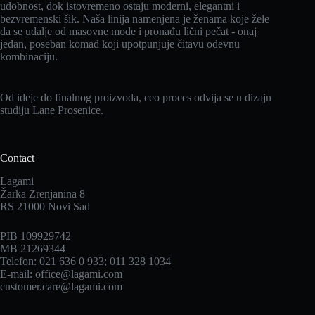
udobnost, dok istovremeno ostaju moderni, elegantni i
bezvremenski šik. Naša linija namenjena je ženama koje žele
da se udalje od masovne mode i pronađu lični pečat - onaj
jedan, poseban komad koji upotpunjuje čitavu odevnu
kombinaciju.
Od ideje do finalnog proizvoda, ceo proces odvija se u dizajn
studiju Lane Prosenice.
Contact
Lagami
Žarka Zrenjanina 8
RS 21000 Novi Sad
PIB 109929742
MB 21269344
Telefon: 021 636 0 933; 011 328 1034
E-mail: office@lagami.com
customer.care@lagami.com