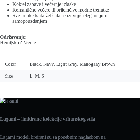
Koktel zabave i večernje izlaske
Romantične večere ili prijemčive modne trenutke
Sve prilike kada želiš da se izdvojiš elegancijom i
samopouzdanjem
Održavanje:
Hemijsko čišćenje
Color
Black, Navy, Light Grey, Mahogany Brown
Size
L, M, S
Lagami – limitirane kolekcije vrhunskog stila
Lagami modeli kreirani su sa posebnim naglaskom na