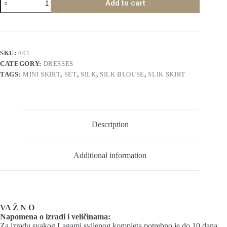
Add to cart
Set
Mini
Skirt
quantity
SKU:
801
CATEGORY:
DRESSES
TAGS:
MINI SKIRT
,
SET
,
SILK
,
SILK BLOUSE
,
SLIK SKIRT
Description
Additional information
VA Ž N O
Napomena o izradi i veličinama:
Za izradu svakog Lagami svilenog kompleta potrebno je do 10 dana,