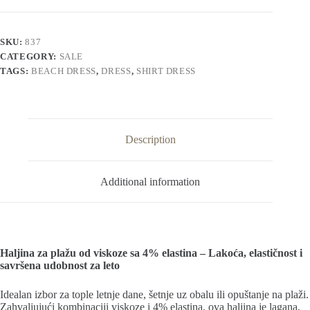
SKU:
837
CATEGORY:
SALE
TAGS:
BEACH DRESS
,
DRESS
,
SHIRT DRESS
Description
Additional information
Haljina za plažu od viskoze sa 4% elastina – Lakoća, elastičnost i
savršena udobnost za leto
Idealan izbor za tople letnje dane, šetnje uz obalu ili opuštanje na plaži.
Zahvaljujući kombinaciji viskoze i 4% elastina, ova haljina je lagana,