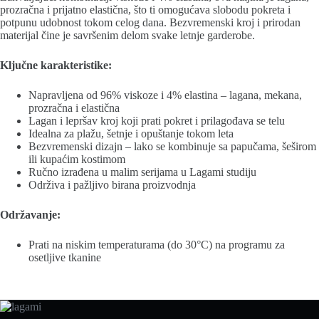
prozračna i prijatno elastična, što ti omogućava slobodu pokreta i
potpunu udobnost tokom celog dana. Bezvremenski kroj i prirodan
materijal čine je savršenim delom svake letnje garderobe.
Ključne karakteristike:
Napravljena od 96% viskoze i 4% elastina – lagana, mekana,
prozračna i elastična
Lagan i lepršav kroj koji prati pokret i prilagođava se telu
Idealna za plažu, šetnje i opuštanje tokom leta
Bezvremenski dizajn – lako se kombinuje sa papučama, šeširom
ili kupaćim kostimom
Ručno izrađena u malim serijama u Lagami studiju
Održiva i pažljivo birana proizvodnja
Održavanje:
Prati na niskim temperaturama (do 30°C) na programu za
osetljive tkanine