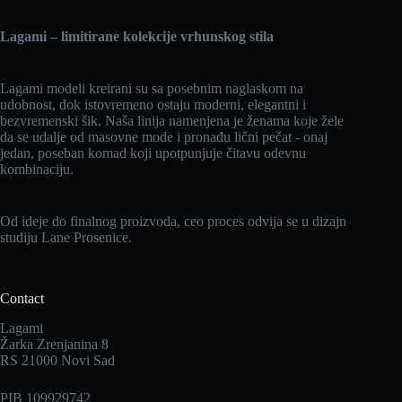
Lagami – limitirane kolekcije vrhunskog stila
Lagami modeli kreirani su sa posebnim naglaskom na
udobnost, dok istovremeno ostaju moderni, elegantni i
bezvremenski šik. Naša linija namenjena je ženama koje žele
da se udalje od masovne mode i pronađu lični pečat - onaj
jedan, poseban komad koji upotpunjuje čitavu odevnu
kombinaciju.
Od ideje do finalnog proizvoda, ceo proces odvija se u dizajn
studiju Lane Prosenice.
Contact
Lagami
Žarka Zrenjanina 8
RS 21000 Novi Sad
PIB 109929742