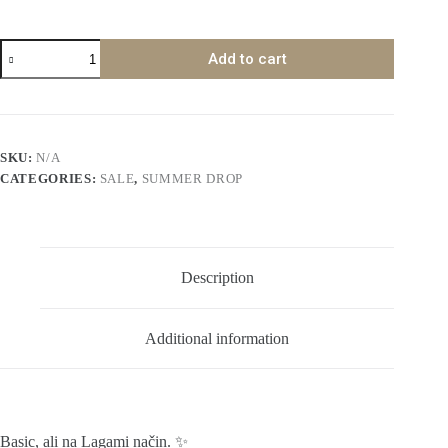
Summer
Add to cart
T
quantity
SKU:
N/A
CATEGORIES:
SALE
,
SUMMER DROP
Description
Additional information
Basic, ali na Lagami način. ✨