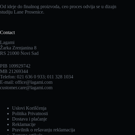
Od ideje do finalnog proizvoda, ceo proces odvija se u dizajn
studiju Lane Prosenice.
Contact
Lagami
Žarka Zrenjanina 8
RS 21000 Novi Sad
PIB 109929742
MB 21269344
Telefon: 021 636 0 933; 011 328 1034
E-mail: office@lagami.com
customer.care@lagami.com
Uslovi Korišćenja
Politika Privatnosti
Dostava i plaćanje
Reklamacije
Pravilnik o rešavanju reklamacija