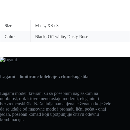
Size
M / L, XS / S
Color
Black, Off white, Dusty Rose
Lagami – limitirane kolekcije vrhunskog stila
Lagami modeli kreirani su sa posebnim naglaskom na
udobnost, dok istovremeno ostaju moderni, elegantni i
bezvremenski šik. Naša linija namenjena je ženama koje žele
da se udalje od masovne mode i pronađu lični pečat - onaj
jedan, poseban komad koji upotpunjuje čitavu odevnu
kombinaciju.