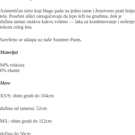
Asimetričan izrez koji blago pada na jedno rame i ženstveno prati liniju
tela. Posebni ušitci omogućavaju da lepo leži na grudima, dok je
dužina taman onakva kakvu volimo — laka za kombinovanje i nošenje
tokom celog leta.
Savršeno se uklapa uz naše Summer Pants.
Materijal
94% viskoza
6% elastin
Mere
XS/S: obim grudi do 104cm
dužina od ramena: 52cm
M/L: obim grudi do 112cm
dužina do 56cm