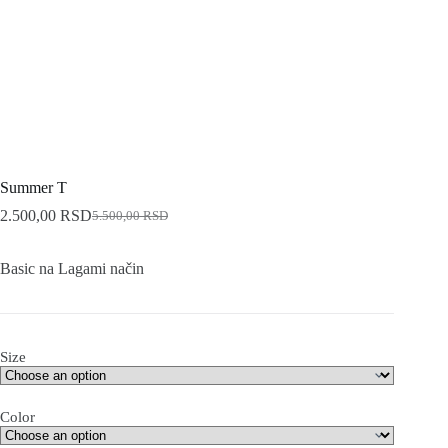
Summer T
2.500,00
RSD
5.500,00
RSD
Original
Current
price
price
was:
is:
Basic na Lagami način
5.500,00 RSD.
2.500,00 RSD.
Size
Color