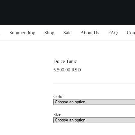
n
Summer drop
Shop
Sale
About Us
FAQ
Con
Dolce Tunic
5.500,00
RSD
Color
Size