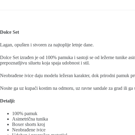
Dolce Set
Lagan, opušten i stvoren za najtoplije letnje dane.
Dolce Set izrađen je od 100% pamuka i sastoji se od ležerne tunike asim
prepoznatljivu siluetu koja spaja udobnost i stil.
Neobrađene ivice daju modelu ležeran karakter, dok prirodni pamuk pr
Nosite ga uz kupaći kostim na odmoru, uz ravne sandale za grad ili ga st
Detalji:
100% pamuk
Asimetrična tunika
Boxer shorts kroj
Neobrađene ivice