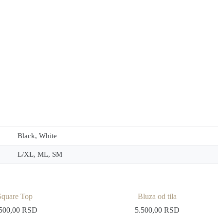
Black, White
L/XL, ML, SM
Square Top
Bluza od tila
500,00
RSD
5.500,00
RSD