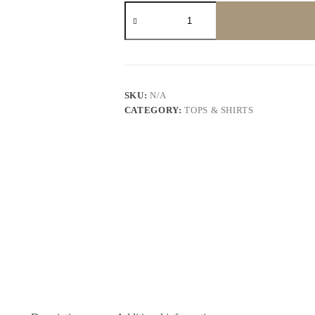
Dolce
Tunic
quantity
SKU:
N/A
CATEGORY:
TOPS & SHIRTS