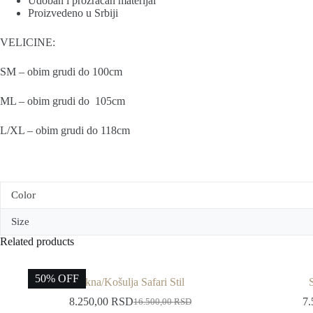
Udoban i prozračan materijal
Proizvedeno u Srbiji
VELICINE:
SM – obim grudi do 100cm
ML – obim grudi do 105cm
L/XL – obim grudi do 118cm
Color
Size
Related products
50% OFF
Jakna/Košulja Safari Stil
8.250,00
RSD
7.
16.500,00
RSD
Original
Current