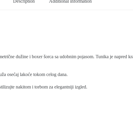
Description
Additional information
etrične dužine i boxer šorca sa udobnim pojasom. Tunika je napred kraća
uža osećaj lakoće tokom celog dana.
ilizujte nakitom i torbom za elegantniji izgled.