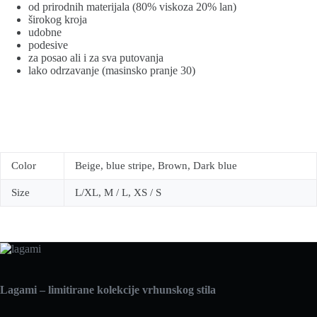
od prirodnih materijala (80% viskoza 20% lan)
širokog kroja
udobne
podesive
za posao ali i za sva putovanja
lako odrzavanje (masinsko pranje 30)
Color
Beige, blue stripe, Brown, Dark blue
Size
L/XL, M / L, XS / S
Lagami – limitirane kolekcije vrhunskog stila