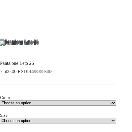
Pantalone Leto 26
7.500,00
RSD
14.500,00
RSD
Original
Current
price
price
was:
is:
14.500,00 RSD.
7.500,00 RSD.
Color
Size