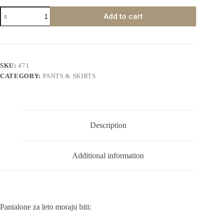
Pantalone
Add to cart
Leto
26
quantity
SKU:
471
CATEGORY:
PANTS & SKIRTS
Description
Additional information
Pantalone za leto moraju biti: