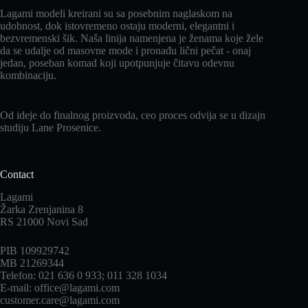
Lagami modeli kreirani su sa posebnim naglaskom na
udobnost, dok istovremeno ostaju moderni, elegantni i
bezvremenski šik. Naša linija namenjena je ženama koje žele
da se udalje od masovne mode i pronađu lični pečat - onaj
jedan, poseban komad koji upotpunjuje čitavu odevnu
kombinaciju.
Od ideje do finalnog proizvoda, ceo proces odvija se u dizajn
studiju Lane Prosenice.
Contact
Lagami
Žarka Zrenjanina 8
RS 21000 Novi Sad
PIB 109929742
MB 21269344
Telefon: 021 636 0 933; 011 328 1034
E-mail: office@lagami.com
customer.care@lagami.com