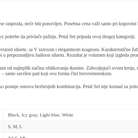
se rasproda, neće biti ponovljen. Posebna cena važi samo pri kupovini
bez potrebe da privlače pažnju. Petal Set pripada ovoj drugoj kategoriji.
ersized siluete, sa V izrezom i elegantnom kragnom. Karakteristične ža
u prepoznatljivu balloon siluetu. Rezultat je volumen koji izgleda prom
nim od najlepših načina oblikovanja tkanine. Zahvaljujući ovom kroju, mat
ti – samo savršen pad koji ovu formu čini bezvremenskom.
ko postaje osnova bezbrojnih kombinacija. Petal Set nije komad za jed
Black, Icy gray, Light blue, White
S, M, L