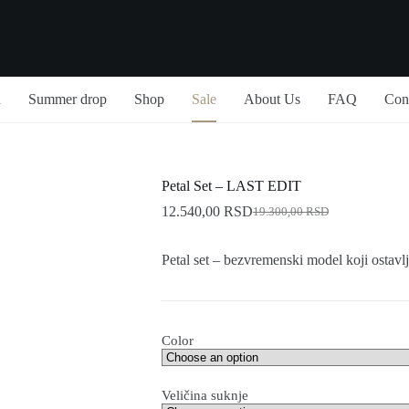
n
Summer drop
Shop
Sale
About Us
FAQ
Con
Petal Set – LAST EDIT
12.540,00
RSD
19.300,00
RSD
Original
Current
price
price
was:
is:
Petal set – bezvremenski model koji ostavlj
19.300,00 RSD.
12.540,00 RSD.
Color
Veličina suknje