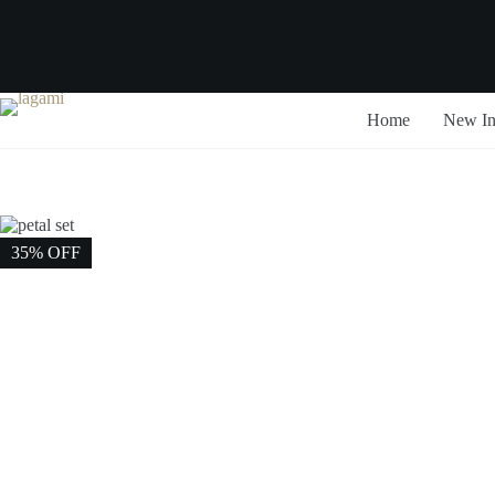
Skip
to
content
Home
New I
35% OFF