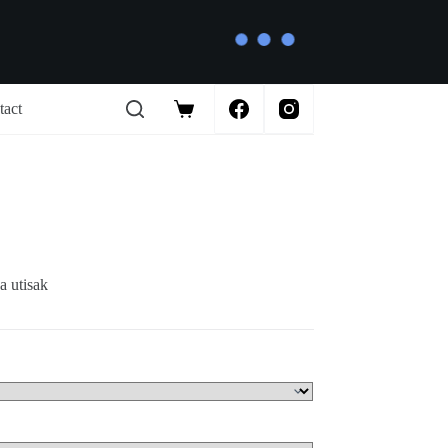
tact
Shopping
cart
a utisak