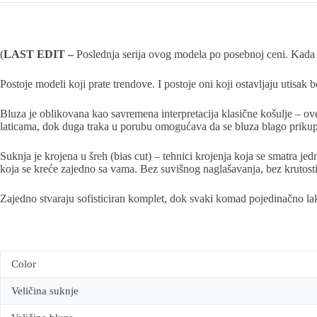
(
LAST EDIT –
Poslednja serija ovog modela po posebnoj ceni. Kada 
Postoje modeli koji prate trendove. I postoje oni koji ostavljaju utisak 
Bluza je oblikovana kao savremena interpretacija klasične košulje – ov
laticama, dok duga traka u porubu omogućava da se bluza blago prikupi 
Suknja je krojena u šreh (bias cut) – tehnici krojenja koja se smatra jed
koja se kreće zajedno sa vama. Bez suvišnog naglašavanja, bez krutos
Zajedno stvaraju sofisticiran komplet, dok svaki komad pojedinačno la
Color
Veličina suknje