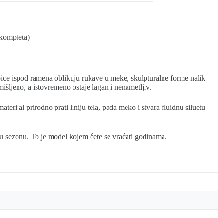
 kompleta)
bice ispod ramena oblikuju rukave u meke, skulpturalne forme nalik
išljeno, a istovremeno ostaje lagan i nenametljiv.
erijal prirodno prati liniju tela, pada meko i stvara fluidnu siluetu
nu sezonu. To je model kojem ćete se vraćati godinama.