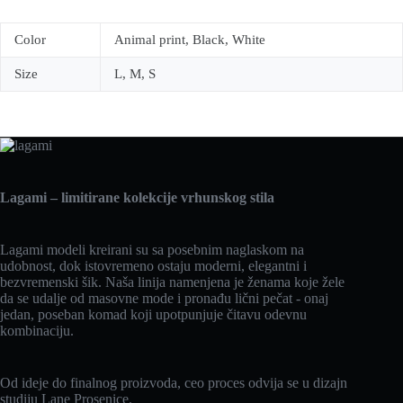
Color
Animal print, Black, White
Size
L, M, S
Lagami – limitirane kolekcije vrhunskog stila
Lagami modeli kreirani su sa posebnim naglaskom na
udobnost, dok istovremeno ostaju moderni, elegantni i
bezvremenski šik. Naša linija namenjena je ženama koje žele
da se udalje od masovne mode i pronađu lični pečat - onaj
jedan, poseban komad koji upotpunjuje čitavu odevnu
kombinaciju.
Od ideje do finalnog proizvoda, ceo proces odvija se u dizajn
studiju Lane Prosenice.