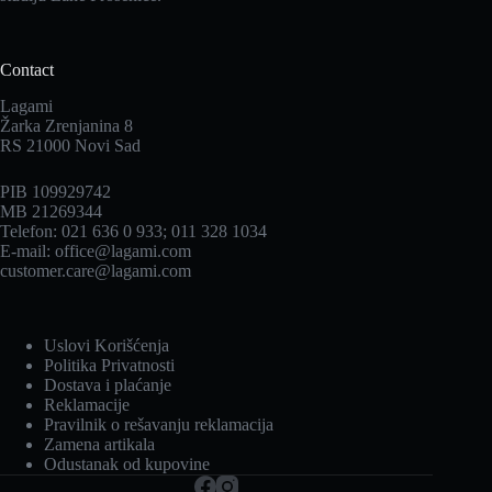
Contact
Lagami
Žarka Zrenjanina 8
RS 21000 Novi Sad
PIB 109929742
MB 21269344
Telefon: 021 636 0 933; 011 328 1034
E-mail: office@lagami.com
customer.care@lagami.com
Uslovi Korišćenja
Politika Privatnosti
Dostava i plaćanje
Reklamacije
Pravilnik o rešavanju reklamacija
Zamena artikala
Odustanak od kupovine