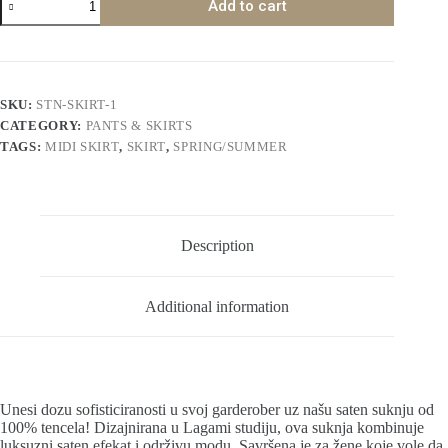
Add to cart
Suknja
quantity
SKU:
STN-SKIRT-1
CATEGORY:
PANTS & SKIRTS
TAGS:
MIDI SKIRT
,
SKIRT
,
SPRING/SUMMER
Description
Additional information
Unesi dozu sofisticiranosti u svoj garderober uz našu saten suknju od
100% tencela! Dizajnirana u Lagami studiju, ova suknja kombinuje
luksuzni saten efekat i održivu modu. Savršena je za žene koje vole da