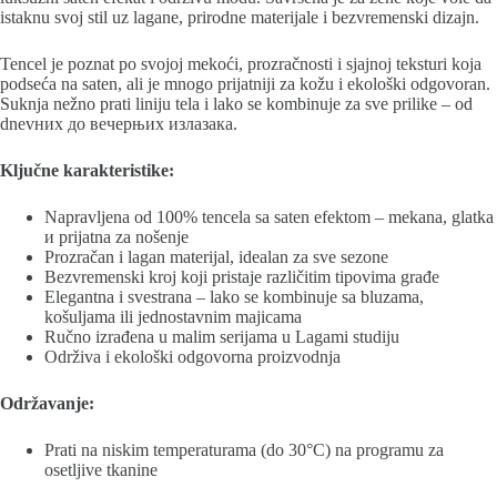
istaknu svoj stil uz lagane, prirodne materijale i bezvremenski dizajn.
Tencel je poznat po svojoj mekoći, prozračnosti i sjajnoj teksturi koja
podseća na saten, ali je mnogo prijatniji za kožu i ekološki odgovoran.
Suknja nežno prati liniju tela i lako se kombinuje za sve prilike – od
dnevних до вечерњих излазака.
Ključne karakteristike:
Napravljena od 100% tencela sa saten efektom – mekana, glatka
и prijatna za nošenje
Prozračan i lagan materijal, idealan za sve sezone
Bezvremenski kroj koji pristaje različitim tipovima građe
Elegantna i svestrana – lako se kombinuje sa bluzama,
košuljama ili jednostavnim majicama
Ručno izrađena u malim serijama u Lagami studiju
Održiva i ekološki odgovorna proizvodnja
Održavanje:
Prati na niskim temperaturama (do 30°C) na programu za
osetljive tkanine